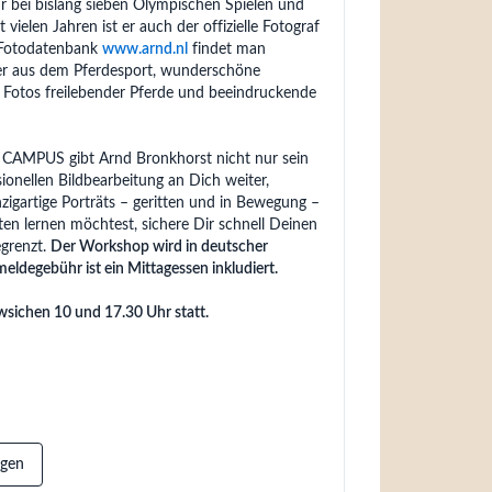
r bei bislang sieben Olympischen Spielen und
 vielen Jahren ist er auch der offizielle Fotograf
 Fotodatenbank
www.arnd.nl
findet man
er aus dem Pferdesport, wunderschöne
 Fotos freilebender Pferde und beeindruckende
AMPUS gibt Arnd Bronkhorst nicht nur sein
ionellen Bildbearbeitung an Dich weiter,
nzigartige Porträts – geritten und in Bewegung –
n lernen möchtest, sichere Dir schnell Deinen
egrenzt.
Der Workshop wird in deutscher
eldegebühr ist ein Mittagessen inkludiert.
wsichen 10 und 17.30 Uhr statt.
ügen